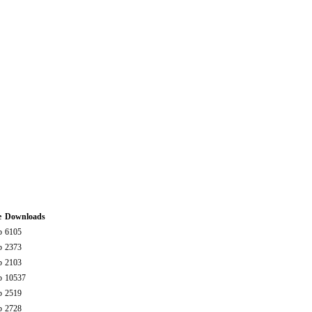
e
Downloads
b
6105
b
2373
b
2103
b
10537
b
2519
b
2728