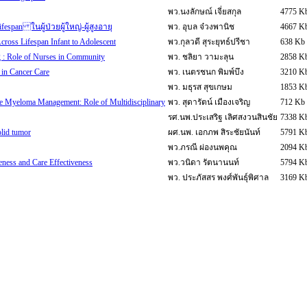
พว.นงลักษณ์ เจี่ยสกุล
4775 K
lifespan ในผู้ป่วยผู้ใหญ่-ผู้สูงอายุ
พว. อุบล จ๋วงพานิช
4667 K
cross Lifespan Infant to Adolescent
พว.กุลวดี สุระยุทธ์ปรีชา
638 Kb
 : Role of Nurses in Community
พว. ชลิยา วามะลุน
2858 K
s in Cancer Care
พว. เนตรชนก พิมพ์บึง
3210 K
พว. มธุรส สุขเกษม
1853 K
ple Myeloma Management: Role of Multidisciplinary
พว. สุดารัตน์ เมืองเจริญ
712 Kb
รศ.นพ.ประเสริฐ เลิศสงวนสินชัย
7338 K
lid tumor
ผศ.นพ. เอกภพ สิระชัยนันท์
5791 K
พว.ภรณี ผ่องนพคุณ
2094 K
eness and Care Effectiveness
พว.วนิดา รัตนานนท์
5794 K
พว. ประภัสสร พงศ์พันธุ์พิศาล
3169 K