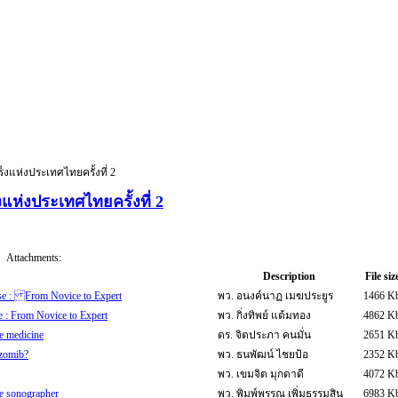
ห่งประเทศไทยครั้งที่ 2
่งประเทศไทยครั้งที่ 2
Attachments:
Description
File siz
se : From Novice to Expert
พว. อนงค์นาฏ เมฆประยูร
1466 K
 : From Novice to Expert
พว. กิ่งทิพย์ แต้มทอง
4862 K
e medicine
ดร. จิตประภา คนมั่น
2651 K
ezomib?
พว. ธนพัฒน์ ไชยป้อ
2352 K
พว. เขมจิต มุกดาดี
4072 K
se sonographer
พว. พิมพ์พรรณ เพิ่มธรรมสิน
6983 K