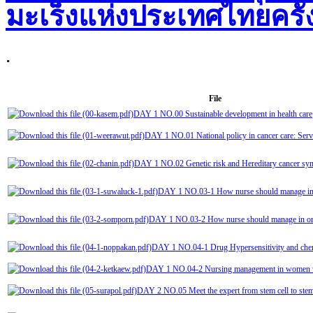
มะเร็งแห่งประเทศไทยครั้งท
.
File
DAY 1 NO.00 Sustainable development in health care
DAY 1 NO.01 National policy in cancer care: Servi
DAY 1 NO.02 Genetic risk and Hereditary cancer sy
DAY 1 NO.03-1 How nurse should manage in
DAY 1 NO.03-2 How nurse should manage in o
DAY 1 NO.04-1 Drug Hypersensitivity and chem
DAY 1 NO.04-2 Nursing management in women w
DAY 2 NO.05 Meet the expert from stem cell to stem 